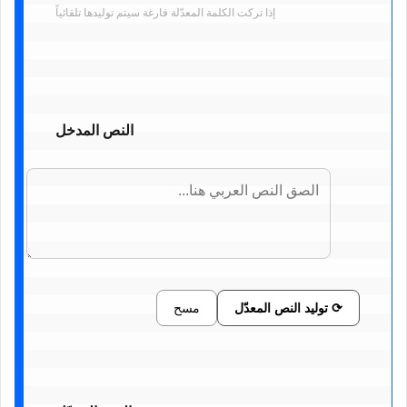
إذا تركت الكلمة المعدّلة فارغة سيتم توليدها تلقائياً
النص المدخل
⟳ توليد النص المعدّل
مسح