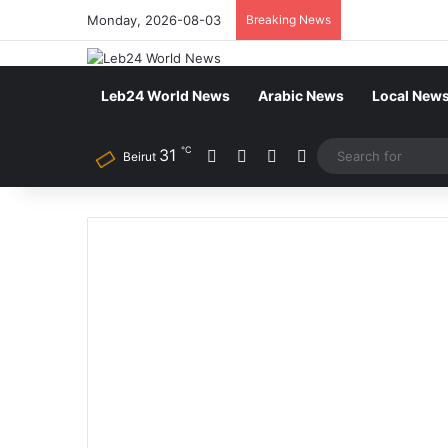
Monday, 2026-08-03
Breaking News
Leb24 World News
Arabic News
Local New
℃
Facebook
X
YouTube
Instagram
31
Beirut