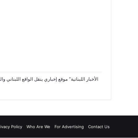
gram
ivacy Policy
Who Are We
For Advertising
Contact Us