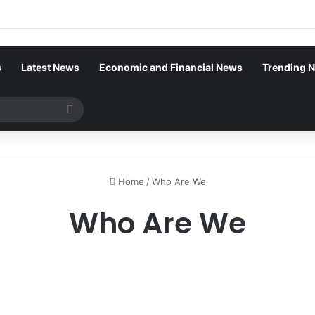
s
Latest News
Economic and Financial News
Trending 
Search
for
Home
/
Who Are We
Who Are We